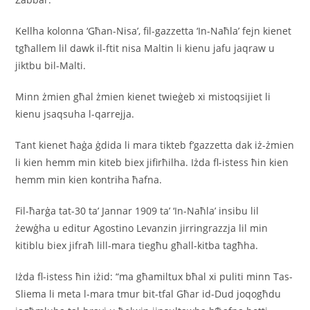
Kellha kolonna ‘Għan-Nisa’, fil-gazzetta ‘In-Naħla’ fejn kienet
tgħallem lil dawk il-ftit nisa Maltin li kienu jafu jaqraw u
jiktbu bil-Malti.
Minn żmien għal żmien kienet twieġeb xi mistoqsijiet li
kienu jsaqsuha l-qarrejja.
Tant kienet ħaġa ġdida li mara tikteb f’gazzetta dak iż-żmien
li kien hemm min kiteb biex jifirħilha. Iżda fl-istess ħin kien
hemm min kien kontriha ħafna.
Fil-ħarġa tat-30 ta’ Jannar 1909 ta’ ‘In-Naħla’ insibu lil
żewġha u editur Agostino Levanzin jirringrazzja lil min
kitiblu biex jifraħ lill-mara tiegħu għall-kitba tagħha.
Iżda fl-istess ħin iżid: “ma għamiltux bħal xi puliti minn Tas-
Sliema li meta l-mara tmur bit-tfal Għar id-Dud joqogħdu