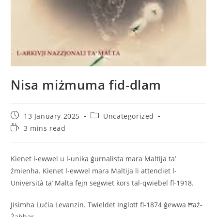
Nisa miżmuma fid-dlam
13 January 2025
Uncategorized
3 mins read
Kienet l-ewwel u l-unika ġurnalista mara Maltija ta’
żmienha. Kienet l-ewwel mara Maltija li attendiet l-
Università ta’ Malta fejn segwiet kors tal-qwiebel fl-1918.
Jisimha Luċia Levanzin. Twieldet Inglott fl-1874 ġewwa Ħaż-
Żabbar.