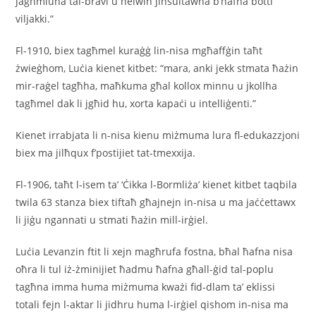
jagħmluha tal-bravi u ħelwin jinsultawha b’ħafna botti
viljakki.”
Fl-1910, biex tagħmel kuraġġ lin-nisa mgħaffġin taħt
żwieġhom, Luċia kienet kitbet: “mara, anki jekk stmata ħażin
mir-raġel tagħha, maħkuma għal kollox minnu u jkollha
tagħmel dak li jgħid hu, xorta kapaċi u intelliġenti.”
Kienet irrabjata li n-nisa kienu miżmuma lura fl-edukazzjoni
biex ma jilħqux f’postijiet tat-tmexxija.
Fl-1906, taħt l-isem ta’ ‘Ċikka l-Bormliża’ kienet kitbet taqbila
twila 63 stanza biex tiftaħ għajnejn in-nisa u ma jaċċettawx
li jiġu ngannati u stmati ħażin mill-irġiel.
Luċia Levanzin ftit li xejn magħrufa fostna, bħal ħafna nisa
oħra li tul iż-żminijiet ħadmu ħafna għall-ġid tal-poplu
tagħna imma huma miżmuma kważi fid-dlam ta’ eklissi
totali fejn l-aktar li jidhru huma l-irġiel qishom in-nisa ma