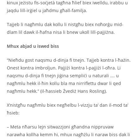
kinux jeżistu fis-soċjetà tagħna ħlief biex iwelldu, irabbu u
jaqdu lill-irġiel u jaħdmu għall-familja.
Tajjeb li nagħmlu dak kollu li nistgħu biex noħorġu mid-
dlam lil dawk il-ħafna nisa li bnew ukoll lill-pajjiżna.
Mhux abjad u iswed biss
“Nieħdu gost naqsmu d-dinja fi tnejn. Tajjeb kontra l-ħażin.
Onest kontra imbroljun. Pajjiżi kontra l-pajjiżi l-oħra. Li
naqsmu d-dinja fi tnejn jiġina sempliċi u naturali …. u
nagħmlu hekk il-ħin kollu bla ma nirriflettu dwar li qed
nagħmlu hekk.” (il-ħassieb Żvediż Hans Rosling).
X’nistgħu nagħmlu biex negħelbu l-vizzju ta’ dan il-mod ta’
ħsieb:
– Meta nħarsu lejn sitwazzjoni għandna nippruvaw
narawha kollha kemm hi, mhux nagħżlu li naraw biss dak li