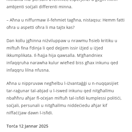
ambjenti soċjali differenti minna.
– Aħna u niffurmaw il-fehmiet tagħna, nistaqsu: Hemm fatti
oħra u aspetti oħra li ma tajtx kas?
Dan kollu jgħinna niżviluppaw u nrawmu ħsieb kritiku u
miftuħ fina f’dinja li qed dejjem issir iżjed u iżjed
ikkumplikata. Il-ħajja hija qawsalla. M’għandniex
infaqqruha narawha kulur wieħed biss għax inkunu qed
infaqqru lilna nfusna.
Aħna u nippruvaw negħelbu l-iżvantaġġi u n-nuqqasijiet
tar-raġunar tal-abjad u l-iswed inkunu qed nitgħallmu
nbaħħru aħjar fl-oċejan miftuħ tal-isfidi kumplessi politiċi,
soċjali, persunali u nitgħallmu niddeċiedu aħjar kif
niffaċċjaw dawn l-isfidi.
Torċa 12 Jannar 2025