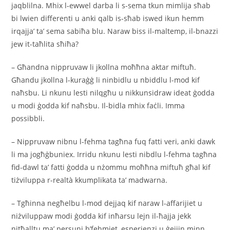
jaqblilna. Mhix l-ewwel darba li s-sema tkun mimlija sħab
bi lwien differenti u anki qalb is-sħab iswed ikun hemm
irqajja’ ta’ sema sabiħa blu. Naraw biss il-maltemp, il-bnazzi
jew it-taħlita sħiħa?
– Għandna nippruvaw li jkollna moħħna aktar miftuħ.
Għandu jkollna l-kuraġġ li ninbidlu u nbiddlu l-mod kif
naħsbu. Li nkunu lesti nilqgħu u nikkunsidraw ideat ġodda
u modi ġodda kif naħsbu. Il-bidla mhix faċli. Imma
possibbli.
– Nippruvaw nibnu l-fehma tagħna fuq fatti veri, anki dawk
li ma jogħġbuniex. Irridu nkunu lesti nibdlu l-fehma tagħna
fid-dawl ta’ fatti ġodda u nżommu moħħna miftuħ għal kif
tiżviluppa r-realtà kkumplikata ta’ madwarna.
– Tgħinna negħelbu l-mod dejjaq kif naraw l-affarijiet u
niżviluppaw modi ġodda kif inħarsu lejn il-ħajja jekk
nitħalltu ma’ persuni b’fehmiet, esperjenzi u ġejjin minn