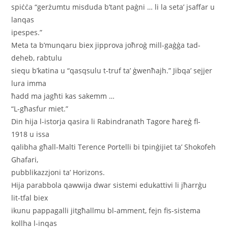
spiċċa “gerżumtu misduda b’tant paġni … li la seta’ jsaffar u
lanqas
ipespes.”
Meta ta b’munqaru biex jipprova joħroġ mill-gaġġa tad-
deheb, rabtulu
siequ b’katina u “qasqsulu t-truf ta’ ġwenħajh.” Jibqa’ sejjer
lura imma
ħadd ma jagħti kas sakemm …
“L-għasfur miet.”
Din hija l-istorja qasira li Rabindranath Tagore ħareġ fl-
1918 u issa
qalibha għall-Malti Terence Portelli bi tpinġijiet ta’ Shokofeh
Ghafari,
pubblikazzjoni ta’ Horizons.
Hija parabbola qawwija dwar sistemi edukattivi li jħarrġu
lit-tfal biex
ikunu pappagalli jitgħallmu bl-amment, fejn fis-sistema
kollha l-inqas