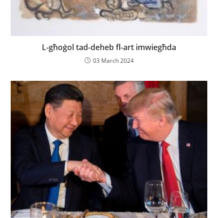
L-għoġol tad-deheb fl-art imwiegħda
03 March 2024