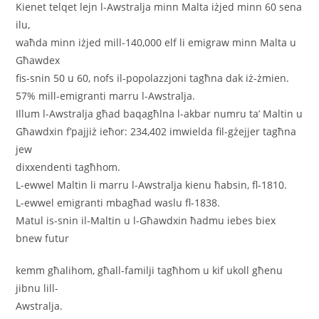
Kienet telqet lejn l-Awstralja minn Malta iżjed minn 60 sena
ilu,
waħda minn iżjed mill-140,000 elf li emigraw minn Malta u
Għawdex
fis-snin 50 u 60, nofs il-popolazzjoni tagħna dak iż-żmien.
57% mill-emigranti marru l-Awstralja.
Illum l-Awstralja għad baqagħlna l-akbar numru ta’ Maltin u
Għawdxin f’pajjiż ieħor: 234,402 imwielda fil-gżejjer tagħna
jew
dixxendenti tagħhom.
L-ewwel Maltin li marru l-Awstralja kienu ħabsin, fl-1810.
L-ewwel emigranti mbagħad waslu fl-1838.
Matul is-snin il-Maltin u l-Għawdxin ħadmu iebes biex
bnew futur
kemm għalihom, għall-familji tagħhom u kif ukoll għenu
jibnu lill-
Awstralja.