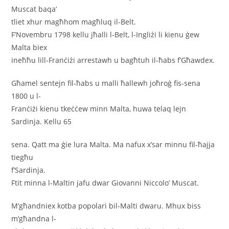
Muscat baqa’
tliet xhur magħhom magħluq il-Belt.
F’Novembru 1798 kellu jħalli l-Belt, l-Ingliżi li kienu ġew
Malta biex
ineħħu lill-Franċiżi arrestawh u bagħtuh il-ħabs f’Għawdex.
Għamel sentejn fil-ħabs u malli ħallewh joħroġ fis-sena
1800 u l-
Franċiżi kienu tkeċċew minn Malta, huwa telaq lejn
Sardinja. Kellu 65
sena. Qatt ma ġie lura Malta. Ma nafux x’sar minnu fil-ħajja
tiegħu
f’Sardinja.
Ftit minna l-Maltin jafu dwar Giovanni Niccolo’ Muscat.
M’għandniex kotba popolari bil-Malti dwaru. Mhux biss
m’għandna l-