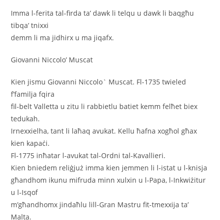
Imma l-ferita tal-firda ta’ dawk li telqu u dawk li baqgħu
tibqa’ tnixxi
demm li ma jidhirx u ma jiqafx.
Giovanni Niccolo’ Muscat
Kien jismu Giovanni Niccolo` Muscat. Fl-1735 twieled
f’familja fqira
fil-belt Valletta u zitu li rabbietlu batiet kemm felħet biex
tedukah.
Irnexxielha, tant li laħaq avukat. Kellu ħafna xogħol għax
kien kapaċi.
Fl-1775 inħatar l-avukat tal-Ordni tal-Kavallieri.
Kien bniedem reliġjuż imma kien jemmen li l-istat u l-knisja
għandhom ikunu mifruda minn xulxin u l-Papa, l-Inkwiżitur
u l-Isqof
m’għandhomx jindaħlu lill-Gran Mastru fit-tmexxija ta’
Malta.