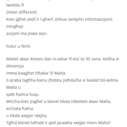
twieldu fi
żmien differenti.
Kien jgħid ukoll li l-għerf, (mhux sempliċi informazzjoni)
mingħajr
azzjoni ma jiswa xejn.
Futur u feriti
Mietet aktar kmieni dan ix-xahar fl-eta’ ta’ 95 sena. Kellha d-
dimenzja
imma baqgħet tiftakar lil Malta.
Il-qraba tagħha kienu jħobbu jieħdulha xi basket bil-kelma
Malta u
qalb ħamra fuqu.
Wiċċha kien jixgħel u kienet tibda titkellem dwar Malta,
eċċitata ħafna
u tibda xxejjer idejha.
Tgħid kienet taħseb li qed jarawha xxejjer minn Malta?