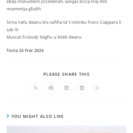
ebda monument jiċċelebrah, lanqas biċċa triq mhi
msemmija għalih.
Sirna nafu dwaru bis-saħħa ta’ l-istoriku Frans Ciappara li
sab lil
Muscat fl-istudji tiegħu u kiteb dwaru.
Torċa 25 Frar 2024
PLEASE SHARE THIS
YOU MIGHT ALSO LIKE