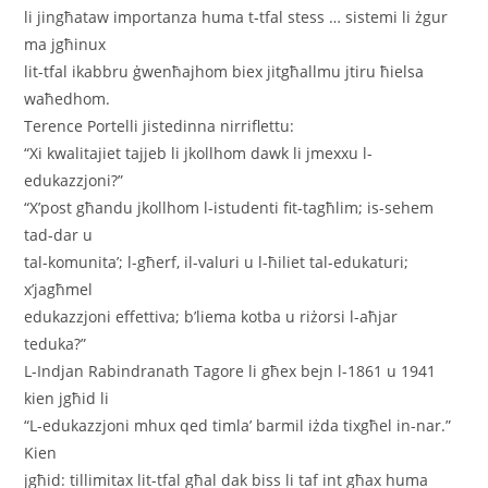
li jingħataw importanza huma t-tfal stess … sistemi li żgur
ma jgħinux
lit-tfal ikabbru ġwenħajhom biex jitgħallmu jtiru ħielsa
waħedhom.
Terence Portelli jistedinna nirriflettu:
“Xi kwalitajiet tajjeb li jkollhom dawk li jmexxu l-
edukazzjoni?”
“X’post għandu jkollhom l-istudenti fit-tagħlim; is-sehem
tad-dar u
tal-komunita’; l-għerf, il-valuri u l-ħiliet tal-edukaturi;
x’jagħmel
edukazzjoni effettiva; b’liema kotba u riżorsi l-aħjar
teduka?”
L-Indjan Rabindranath Tagore li għex bejn l-1861 u 1941
kien jgħid li
“L-edukazzjoni mhux qed timla’ barmil iżda tixgħel in-nar.”
Kien
jgħid: tillimitax lit-tfal għal dak biss li taf int għax huma