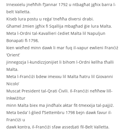
Irnexxielu jneħħih f’Jannar 1792 u ntbagħat jgħix barra l-
belt Valletta.
Kiseb lura postu u reġa’ tneħħa diversi drabi.
Għamel żmien jgħix fi Sqallija mbagħad ġie lura Malta.
Meta l-Ordni tal-Kavallieri ċediet Malta lil Napuljun
Bonapati fl-1798,
kien wieħed minn dawk li mar fuq il-vapur ewlieni Franċiż
‘Orient’
jinnegozja l-kundizzjonijiet li bihom l-Ordni kellha tħalli
Malta.
Meta l-Franċiżi bdew imexxu lil Malta ħatru lil Giovanni
Nicolo’
Muscat President tal-Qrati Ċivili. Il-Franċiżi neħħew lill-
Inkwiżitur
minn Malta biex ma jindħalx aktar fit-tmexxija tal-pajjiż.
Meta beda’ l-ġlied f’Settembru 1798 bejn dawk favur il-
Franċiżi u
dawk kontra, il-Franċiżi sfaw assedjati fil-Belt Valletta.