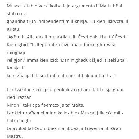
Muscat kiteb diversi kotba fejn argumenta li Malta bħal
stati oħra
għandha tkun indipendenti mill-knisja. Hu kien jikkwota lil
Kristu:
“Agħtu lil Alla dak li hu ta’Alla u lil Ċesri dak li hu ta’ Ċesri.”
Kien jgħid: “Ir-Repubblika ċivili ma ddumx tgħix wisq
mingħajr
reliġjon.” Imma kien iżid: “Dan m’għadux iżjed is-seklu tal-
Knisja. Li
kien għalija lill-Isqof inħallilu biss il-baklu u l-mitra.”
L-inkwiżitur kien iqisu perikoluż u għadu tal-knisja għax
ried irażżan
l-indħil tal-Papa fit-tmexxija ta’ Malta.
L-inkiżitur għamel minn kollox biex Muscat jitkeċċa mill-
ħatra tiegħu
ta’ avukat tal-Ordni biex ma jibqax jinfluwenza lill-Gran
Mastru.