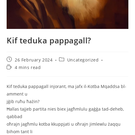
Kif teduka pappagall?
26 February 2024
Uncategorized
4 mins read
Kif teduka pappagall injorant, ma jafx il-Kotba Mqaddsa bl-
amment u
jġib ruħu ħażin?
Ħallas tajjeb partita nies biex jagħmlulu gaġġa tad-deheb,
qabbad
oħrajn jagħmlu kotba kkuppjati u oħrajn jimlewlu żaqqu
bihom tant li